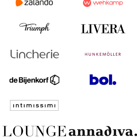
Shop Zalando voor BHs, slips
Shop Wehkamp voor BHs, slips
en overige lingerie
en overige lingerie
Shop Triumph voor BHs, slips
Shop Livera voor BHs, slips en
en overige lingerie
overige lingerie
Shop Lincherie voor BHs, slips
Shop Hunkemöller voor BHs,
en overige lingerie
slips en overige lingerie
Shop De Bijenkorf voor BHs,
Shop Bol.com voor BHs, slips
slips en overige lingerie
en overige lingerie
Shop intimissimi voor BHs,
Shop Calvin Klein voor BHs,
slips en overige lingerie
slips en overige lingerie