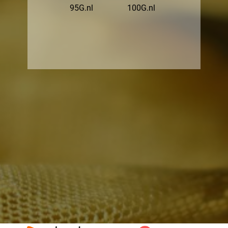
95G.nl
100G.nl