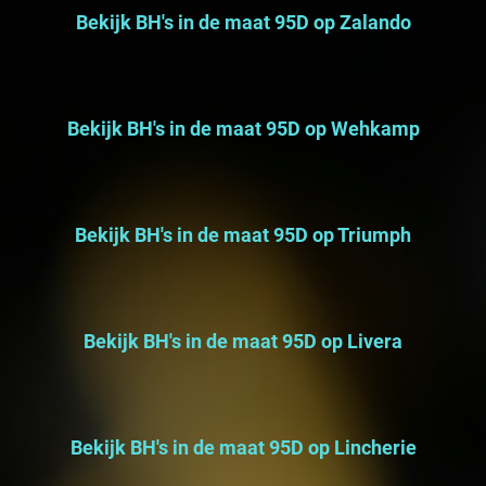
Bekijk BH's in de maat 95D op Zalando
Bekijk BH's in de maat 95D op Wehkamp
Bekijk BH's in de maat 95D op Triumph
Bekijk BH's in de maat 95D op Livera
Bekijk BH's in de maat 95D op Lincherie