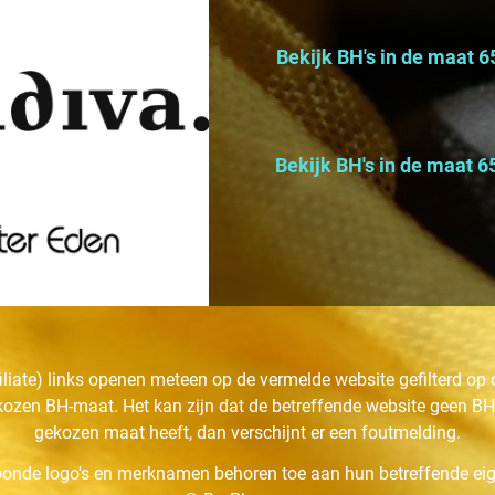
oor BHs, slips en overige
n jouw maat
Bekijk BH's in de maat 
lips en overige lingerie in
Bekijk BH's in de maat 6
 maat
 slips en overige lingerie
filiate) links openen meteen op de vermelde website gefilterd op 
kozen BH-maat. Het kan zijn dat de betreffende website geen BH'
gekozen maat heeft, dan verschijnt er een foutmelding.
oonde logo's en merknamen behoren toe aan hun betreffende ei