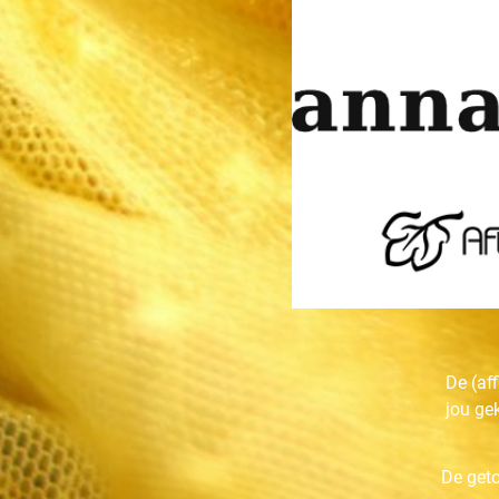
Shop Lounge Underwear v
lingerie i
Shop annadiva voor BHs, s
jouw
Shop After Eden voor BHs,
De (af
jou ge
De get