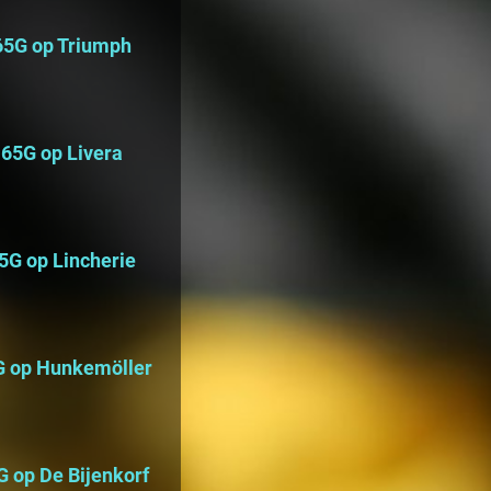
 65G op Triumph
 65G op Livera
65G op Lincherie
5G op Hunkemöller
G op De Bijenkorf