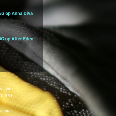
65G op Anna Diva
5G op After Eden
de door
s in de
genaren.