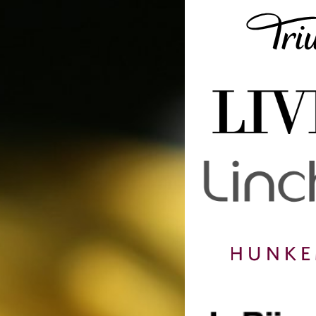
Shop Wehkamp voor BHs, 
Shop Triumph voor BHs, 
Shop Livera voor BHs, s
Shop Lincherie voor BHs,
Shop Hunkemöller voor BHs