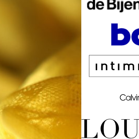
Shop De Bijenkorf voor BHs
Shop Bol.com voor BHs, 
Shop intimissimi voor BHs
Shop Calvin Klein voor BHs