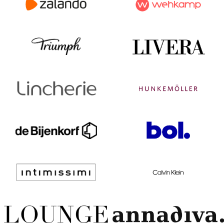
Shop Zalando voor BHs, slips
Shop Wehkamp voor BHs, slips
en overige lingerie
en overige lingerie
Shop Triumph voor BHs, slips
Shop Livera voor BHs, slips en
en overige lingerie
overige lingerie
Shop Lincherie voor BHs, slips
Shop Hunkemöller voor BHs,
en overige lingerie
slips en overige lingerie
Shop De Bijenkorf voor BHs,
Shop Bol.com voor BHs, slips
slips en overige lingerie
en overige lingerie
Shop intimissimi voor BHs,
Shop Calvin Klein voor BHs,
slips en overige lingerie
slips en overige lingerie