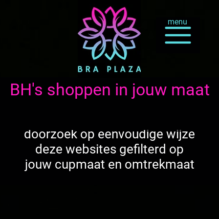
menu
BH's shoppen in jouw maat
doorzoek op eenvoudige wijze
deze websites gefilterd op
jouw cupmaat en omtrekmaat