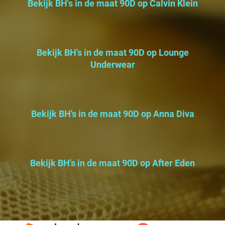
Bekijk BH's in de maat 90D op Calvin Klein
Bekijk BH's in de maat 90D op Lounge
Underwear
Bekijk BH's in de maat 90D op Anna Diva
Bekijk BH's in de maat 90D op After Eden